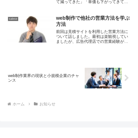
て減ってきた」「単価も下がってきて、
この先ずっとこの仕事で食べていけるの
か不安だ」——ホームページ制作の下請
けやコーディングを請けている個人事業
web制作で他社の営業方法を学ぶ
salese
主の方...
方法
前回は見積サイトを利用した営業方法に
ついて話しました。最初は楽観視してい
ましたが、広告代理店での営業経験があ
り、新規開拓の実績もあるため、サイト
制作の営業も容易にできると考えていま
した。広告代理店時代は、人材案件を中
心に月に平均300万円を...
web制作業界の現状と小規模企業のチャ
ンス
ホーム
お知らせ