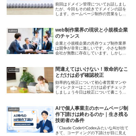
前回はドメイン管理についてお話しまし
たが、今回もその続きでドメインの話を
します。ホームページ制作の営業をして
いると、初めてホームページを作るお客
さんから契約段階で、「どこのドメイン
会社がいいか？」や「どこのレンタルサ
web制作業界の現状と小規模企業
salese
ーバー会社がいいか？」と...
のチャンス
企業と小規模企業の共存ウェブ制作業界
は競争が非常に激しいです。小さな制作
会社が無数に存在しています。しかし、
その大きなメリットは、大きな会社や巨
大資本の会社と共存できる点にありま
す。この業界の最大手には、電通や博報
間違えてはいけない！致命的なこ
seisaku
堂、大日本印刷などがありま...
とだけは必ず確認校正
効率的な校正について初心者営業マンや
ディレクターはここだけは必ずチェック
しましょう今日は校正について書こうと
思います。私の現在の仕事はwebデザイ
ナーですが、昔、20年ほど前は求人広告
の営業職に従事していました。この求人
AIで個人事業主のホームページ制
seisaku
広告の営業の仕事では...
作下請けは終わるのか｜生き残る
技術者の条件
「Claude CodeやCodexみたいなAIが出て
きて、コーディングの下請けが目に見え