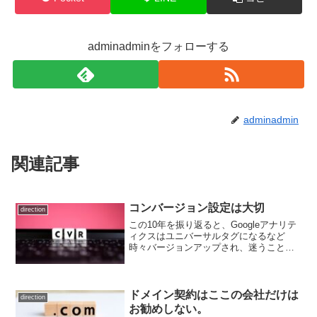
adminadminをフォローする
adminadmin
関連記事
コンバージョン設定は大切
direction
この10年を振り返ると、Googleアナリテ
ィクスはユニバーサルタグになるなど
時々バージョンアップされ、迷うことも
多かったですが、昨年7月にGA-4に移行
してからは、さらにわかりにくくなりま
した。この変更の背景には、Webページ
だけでなく、...
ドメイン契約はここの会社だけは
direction
お勧めしない。